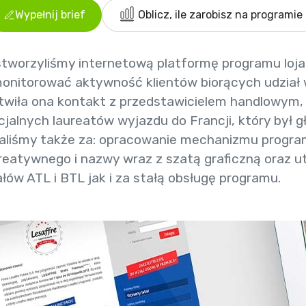
Wypełnij brief
Oblicz, ile zarobisz na programie
 stworzyliśmy internetową platformę programu loj
onitorować aktywność klientów biorących udział 
atwiła ona kontakt z przedstawicielem handlowym,
cjalnych laureatów wyjazdu do Francji, który był 
aliśmy także za: opracowanie mechanizmu program
eatywnego i nazwy wraz z szatą graficzną oraz u
łów ATL i BTL jak i za stałą obsługę programu.