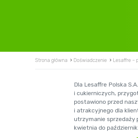
Strona główna
Doświadczenie
Lesaffre –
Dla Lesaffre Polska S.
i cukierniczych, przyg
postawiono przed nasz
i atrakcyjnego dla klie
utrzymanie sprzedaży p
kwietnia do październi