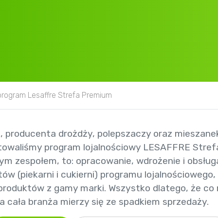
 program Lesaffre Strefa Premium
A., producenta drożdży, polepszaczy oraz mieszane
otowaliśmy program lojalnościowy LESAFFRE Strefa
ym zespołem, to: opracowanie, wdrożenie i obsłu
ntów (piekarni i cukierni) programu lojalnościowego,
roduktów z gamy marki. Wszystko dlatego, że co 
ka cała branża mierzy się ze spadkiem sprzedaży.