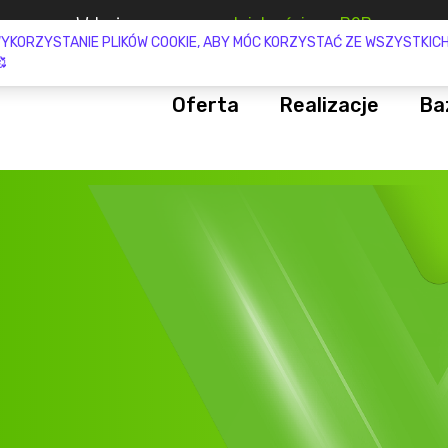
Gotowa aplikacja
lojalnościowa już w 2 tygodnie
Oferta
Realizacje
Ba
Aplikacja lojalnościowa B2B
Promocja buy & get
Konsulting przedwdrożeniowy
Programy lojalnościowe
Programy motywacyjne
Programy partnerskie
Obsługa programów lojalnościo