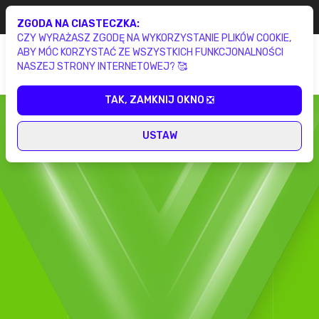
Gotowa aplikacja
lojalnościowa już w 2 tygodnie
Wypełnij brief