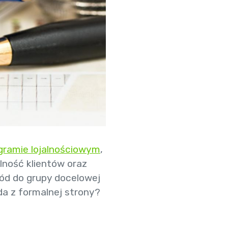
gramie lojalnościowym
,
lność klientów oraz
ród do grupy docelowej
da z formalnej strony?