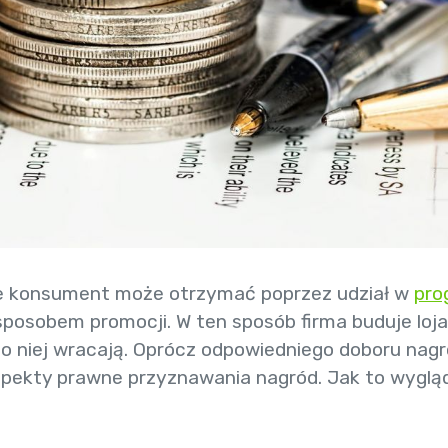
óre konsument może otrzymać poprzez udział w
pro
osobem promocji. W ten sposób firma buduje loja
 do niej wracają. Oprócz odpowiedniego doboru nag
spekty prawne przyznawania nagród. Jak to wyglą