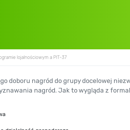
ogramie lojalnościowym a PIT-37
go doboru nagród do grupy docelowej niezw
yznawania nagród. Jak to wygląda z formal
wa