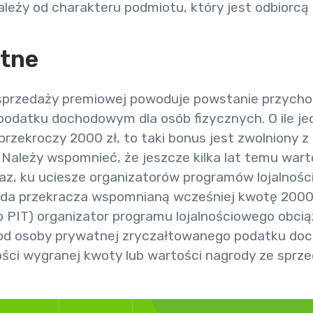
leży od charakteru podmiotu, który jest odbiorcą
tne
sprzedaży premiowej powoduje powstanie przycho
o podatku dochodowym dla osób fizycznych. O ile 
rzekroczy 2000 zł, to taki bonus jest zwolniony z 
). Należy wspomnieć, że jeszcze kilka lat temu war
raz, ku uciesze organizatorów programów lojalnośc
oda przekracza wspomnianą wcześniej kwotę 2000 zł
 o PIT) organizator programu lojalnościowego obci
 od osoby prywatnej zryczałtowanego podatku d
ści wygranej kwoty lub wartości nagrody ze sprze