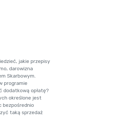
edzieć, jakie przepisy
omo, darowizna
ędem Skarbowym.
w programie
ać dodatkową opłatę?
ych określone jest
c bezpośrednio
iczyć taką sprzedaż