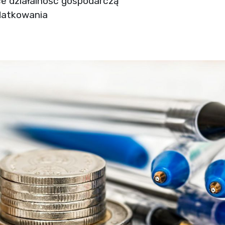
e działalność gospodarczą
datkowania