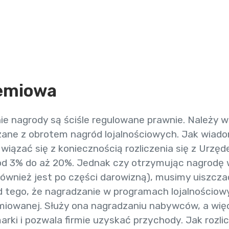
emiowa
e nagrody są ściśle regulowane prawnie. Należy wi
zane z obrotem nagród lojalnościowych. Jak wiad
wiązać się z koniecznością rozliczenia się z Urz
od 3% do aż 20%.
Jednak czy otrzymując nagrodę 
również jest po części darowizną), musimy uiszcz
 od tego, że nagradzanie w programach lojalnościow
miowanej. Służy ona nagradzaniu nabywców, a wię
arki i pozwala firmie uzyskać przychody
. Jak rozl