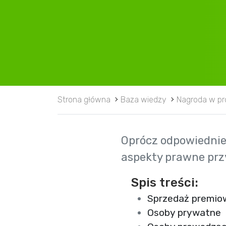
Strona główna
Baza wiedzy
Nagroda w pr
Oprócz odpowiednie
aspekty prawne prz
Spis treści:
Sprzedaż premio
Osoby prywatne