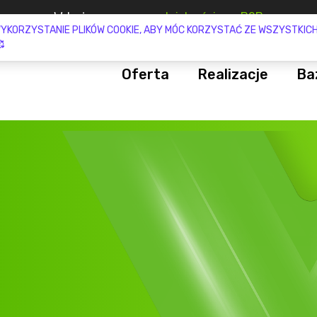
Gotowa aplikacja
lojalnościowa już w 2 tygodnie
Oferta
Realizacje
Ba
Aplikacja lojalnościowa B2B
Promocja buy & get
Konsulting przedwdrożeniowy
Programy lojalnościowe
Programy motywacyjne
Programy partnerskie
Obsługa programów lojalnościo